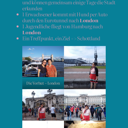
und können gemeinsam einige Tage die Stadt
erkunden
1 Erwachsener kommt mit Hund per Auto
durch den Eurotunnel nach
London
1 Jugendliche fliegt von Hamburg nach
London
Ein Treffpunkt, ein Ziel => Schottland
Die Vorhut – London