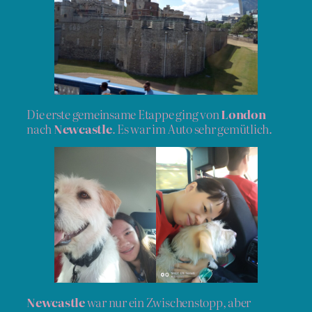
Die erste gemeinsame Etappe ging von
London
nach
Newcastle
. Es war im Auto sehr gemütlich.
Newcastle
war nur ein Zwischenstopp, aber