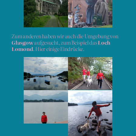
Zum anderen haben wir auch die Umgebung von
Glasgow
aufgesucht, zum Beispiel das
Loch
Lomond
. Hier einige Eindrücke.