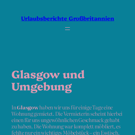
Zum
Inhalt
springen
Urlaubsberichte Großbritannien
Glasgow und
Umgebung
In
Glasgow
haben wir uns für einige Tage eine
Wohnung gemietet. Die Vermieterin scheint hierbei
einen für uns ungewöhnlichen Geschmack gehabt
zu haben. Die Wohnung war komplett möbliert, es
fehlte nur ein wichtiges Möbelstück – ein Esstisch.