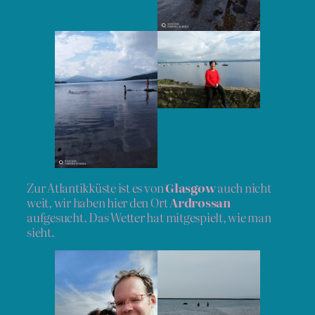
Zur Atlantikküste ist es von
Glasgow
auch nicht
weit, wir haben hier den Ort
Ardrossan
aufgesucht. Das Wetter hat mitgespielt, wie man
sieht.