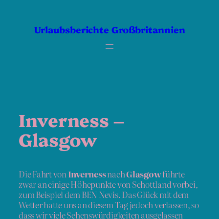
Zum
Inhalt
springen
Urlaubsberichte Großbritannien
Inverness –
Glasgow
Die Fahrt von
Inverness
nach
Glasgow
führte
zwar an einige Höhepunkte von Schottland vorbei,
zum Beispiel dem BEN Nevis. Das Glück mit dem
Wetter hatte uns an diesem Tag jedoch verlassen, so
dass wir viele Sehenswürdigkeiten ausgelassen