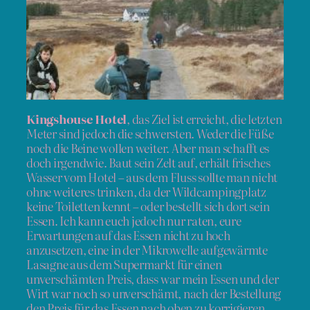
Kingshouse Hotel
, das Ziel ist erreicht, die letzten
Meter sind jedoch die schwersten. Weder die Füße
noch die Beine wollen weiter. Aber man schafft es
doch irgendwie. Baut sein Zelt auf, erhält frisches
Wasser vom Hotel – aus dem Fluss sollte man nicht
ohne weiteres trinken, da der Wildcampingplatz
keine Toiletten kennt – oder bestellt sich dort sein
Essen. Ich kann euch jedoch nur raten, eure
Erwartungen auf das Essen nicht zu hoch
anzusetzen, eine in der Mikrowelle aufgewärmte
Lasagne aus dem Supermarkt für einen
unverschämten Preis, dass war mein Essen und der
Wirt war noch so unverschämt, nach der Bestellung
den Preis für das Essen nach oben zu korrigieren.