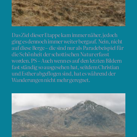
Das Ziel dieser Etappe kam immer näher, jedoch
ging es dennoch immer weiter bergauf. Nein, nicht
auf diese Berge – die sind nur als Paradebeispiel für
die Schönheit der schottischen Natur erfasst
worden. PS – Auch wenn es auf den letzten Bildern
fast ständig so ausgesehen hat, seitdem Christian
und Esther abgeflogen sind, hat es während der
Wanderungen nicht mehr geregnet.