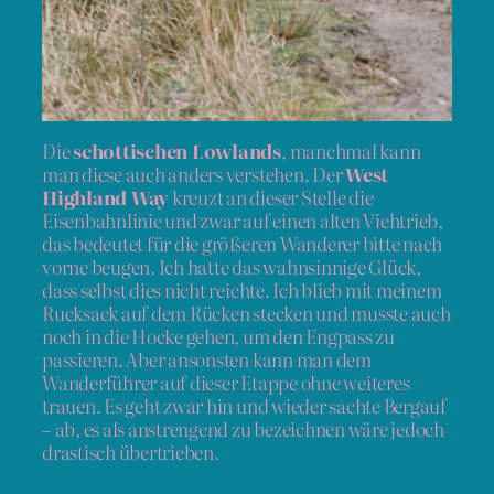
Die
schottischen Lowlands
, manchmal kann
man diese auch anders verstehen. Der
West
Highland Way
kreuzt an dieser Stelle die
Eisenbahnlinie und zwar auf einen alten Viehtrieb,
das bedeutet für die größeren Wanderer bitte nach
vorne beugen. Ich hatte das wahnsinnige Glück,
dass selbst dies nicht reichte. Ich blieb mit meinem
Rucksack auf dem Rücken stecken und musste auch
noch in die Hocke gehen, um den Engpass zu
passieren. Aber ansonsten kann man dem
Wanderführer auf dieser Etappe ohne weiteres
trauen. Es geht zwar hin und wieder sachte Bergauf
– ab, es als anstrengend zu bezeichnen wäre jedoch
drastisch übertrieben.