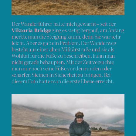
Der Wanderführer hatte mich gewarnt – seit der
Viktoria Bridge
ging es stetig bergauf, am Anfang
merkte man die Steigung kaum, denn Sie war sehr
leicht. Aber es gab ein Problem. Der Wanderweg
besteht aus einer alten Militärstraße und sie als
Wohltat für die Füße zu beschreiben, kann man
nicht gerade behaupten. Mit der Zeit versuchte
man nur noch seine Füße vor den runden oder
scharfen Steinen in Sicherheit zu bringen. Bei
diesem Foto hatte man die erste Ebene erreicht.