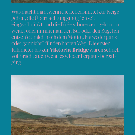
Was macht man, wenn die Lebensmittel zur Neige
gehen, die Übernachtungsmöglichkeit
eingeschränkt und die Füße schmerzen, geht man
weiter oder nimmt man den Bus oder den Zug. Ich
entschied mich nach dem Motto „Entweder ganz
oder gar nicht“ für den harten Weg. Die ersten
Kilometer bis zur
Viktoria Bridge
waren schnell
vollbracht auch wenn es wieder bergauf- bergab
ging.