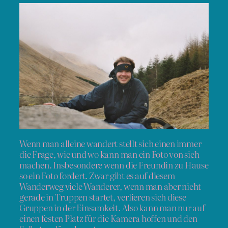
Wenn man alleine wandert stellt sich einen immer
die Frage, wie und wo kann man ein Foto von sich
machen. Insbesondere wenn die Freundin zu Hause
so ein Foto fordert. Zwar gibt es auf diesem
Wanderweg viele Wanderer, wenn man aber nicht
gerade in Truppen startet, verlieren sich diese
Gruppen in der Einsamkeit. Also kann man nur auf
einen festen Platz für die Kamera hoffen und den