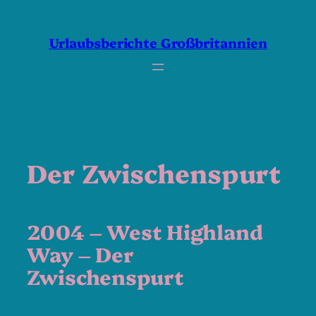
Zum
Inhalt
springen
Urlaubsberichte Großbritannien
Der Zwischenspurt
2004 – West Highland
Way – Der
Zwischenspurt