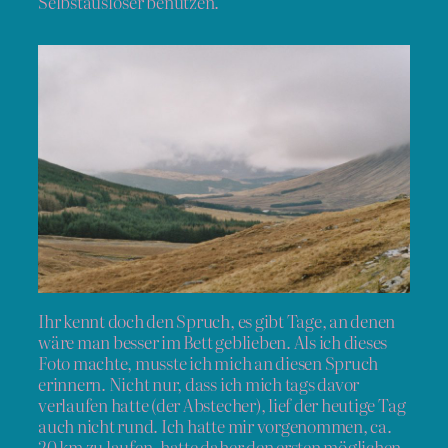
Selbstauslöser benutzen.
Ihr kennt doch den Spruch, es gibt Tage, an denen
wäre man besser im Bett geblieben. Als ich dieses
Foto machte, musste ich mich an diesen Spruch
erinnern. Nicht nur, dass ich mich tags davor
verlaufen hatte (der Abstecher), lief der heutige Tag
auch nicht rund. Ich hatte mir vorgenommen, ca.
20 km zu laufen, hatte daher den ersten möglichen